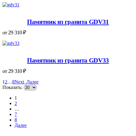
Памятник из гранита GDV31
от
29 310
₽
Памятник из гранита GDV33
от
29 310
₽
1
2
…
8
Next
Далее
Показать:
1
2
…
7
8
Далее