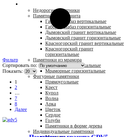
Каталог
Недорогие памятники
Памятники из гранита
Габбро Диабаз вертикальные
Габбро Диабаз горизонтальные
Дымовский гранит вертикальные
Дымовский гранит горизонтальные
Красногорский гранит вертикальные
Красногорский гранит
горизонтальные
Памятники из мрамора
Фильтр
Мраморные вертикальные
Сортировать по:
Мраморные горизонтальные
Показать:
Фигурные памятники
Прямоугольные
1
Крест
2
Купол
…
Волна
7
Арка
8
Цветок
Далее
Сердце
Голуби
Памятники в форме дерева
Индивидуальные памятники
Памятник из гранита GDV5
Мужчине