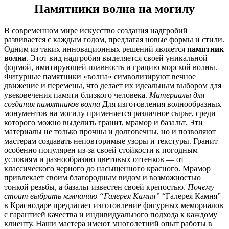
Памятники волна на могилу
В современном мире искусство создания надгробий
развивается с каждым годом, предлагая новые формы и стили.
Одним из таких инновационных решений является
памятник
волна
. Этот вид надгробия выделяется своей уникальной
формой, имитирующей плавность и грацию морской волны.
Фигурные памятники «волна» символизируют вечное
движение и перемены, что делает их идеальным выбором для
увековечения памяти близкого человека.
Материалы для
создания памятников волна
Для изготовления волнообразных
монументов на могилу применяется различное сырье, среди
которого можно выделить гранит, мрамор и базальт. Эти
материалы не только прочны и долговечны, но и позволяют
мастерам создавать неповторимые узоры и текстуры. Гранит
особенно популярен из-за своей стойкости к погодным
условиям и разнообразию цветовых оттенков — от
классического черного до насыщенного красного. Мрамор
привлекает своим благородным видом и возможностью
тонкой резьбы, а базальт известен своей крепостью.
Почему
стоит выбрать компанию “Галерея Камня”
“Галерея Камня”
в Краснодаре предлагает изготовление фигурных мемориалов
с гарантией качества и индивидуального подхода к каждому
клиенту. Наши мастера имеют многолетний опыт работы в