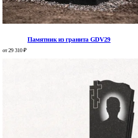
Памятник из гранита GDV29
от
29 310
₽