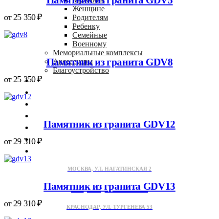
Женщине
от
25 350
₽
Родителям
Ребенку
Семейные
Военному
Мемориальные комплексы
Памятник из гранита GDV8
Аксессуары
Благоустройство
от
25 350
₽
Гравировка
Благоустройство
Доставка
Наши работы
Памятник из гранита GDV12
Отзывы
Статьи
от
29 310
₽
Контакты
МОСКВА, УЛ. НАГАТИНСКАЯ 2
Памятник из гранита GDV13
+7 (953) 086-36-11
от
29 310
₽
КРАСНОДАР, УЛ. ТУРГЕНЕВА 53